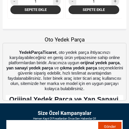
SEPETE EKLE
SEPETE EKLE
Oto Yedek Parça
YedekParçaTicaret
, oto yedek parça ihtiyacınızı
karşılayabileceğiniz en geniş ürün yelpazesine sahip online
platformlardan biridir. Aracınıza uygun
orijinal yedek parça
,
yan sanayi yedek parça
ve
çıkma yedek parça
seçeneklerini
güvenle sipariş edebilir, hızlı teslimat avantajından
faydalanabilirsiniz. İster binek araç ister ticari araç kullanıcısı
olun, sitemizde her marka ve model için en uygun parçayı
kolayca bulabilirsiniz.
Orijinal Yedek Parça ve Yan Sanayi 
Seçenekleri
Size Özel Kampanyalar
Hemen Kayıt Ol Fırsatlardan Önce Sen Haberdar Ol!
Orijinal yedek parça
 ve 
yan sanayi yedek parça
 arasında 
Gönder
karar verirken, her iki seçeneğin de farklı avantajları olduğunu 