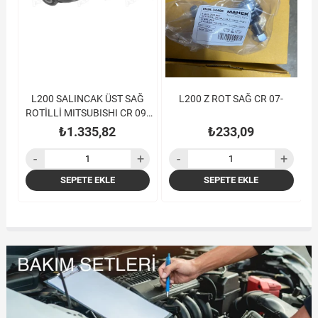
L200 SALINCAK ÜST SAĞ
L200 Z ROT SAĞ CR 07-
9-
ROTİLLİ MITSUBISHI CR 09-
TEK KABİN
₺1.335,82
₺233,09
SEPETE EKLE
SEPETE EKLE