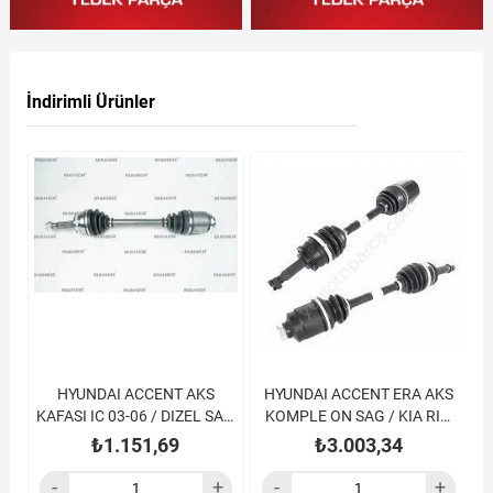
İndirimli Ürünler
ON
HYUNDAI ACCENT AKS
HYUNDAI ACCENT ERA AKS
KAFASI IC 03-06 / DIZEL SAG
KOMPLE ON SAG / KIA RIO
K
23X42
06-11 DIZEL ABSLI 48DIŞ
₺1.151,69
₺3.003,34
588MM