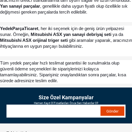
aracınızın üretici standartlarına tam uyum sağlar ve uzun ömürlüdür. 
Yan sanayi parçalar
, genellikle daha uygun fiyatlı olup özellikle sık 
değişmesi gereken parçalarda tercih edilebilir.
YedekParçaTicaret
, her iki seçenek için de geniş ürün yelpazesi 
sunar. Örneğin, 
Mitsubishi ASX yan sanayi debriyaj seti
 ya da 
Mitsubishi ASX orijinal triger seti
 gibi aramalar yaparak, aracınızın 
ihtiyaçlarına en uygun parçayı bulabilirsiniz.
Tüm yedek parçalar hızlı teslimat garantisi ile sunulmakta olup 
güvenli ödeme seçenekleri ile siparişlerinizi kolayca 
tamamlayabilirsiniz. Siparişiniz onaylandıktan sonra parçalar, kısa 
sürede adresinize teslim edilir.
Size Özel Kampanyalar
Hemen Kayıt Ol Fırsatlardan Önce Sen Haberdar Ol!
Gönder