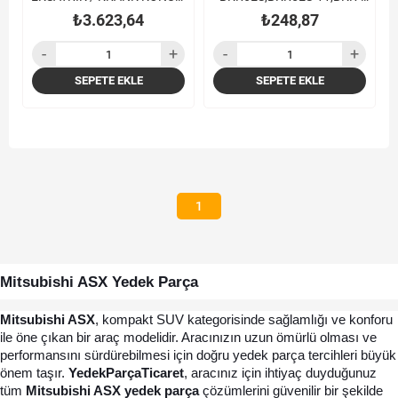
SENSORU 08- / ASX 1.6 10- /
GAS
₺3.623,64
₺248,87
COLT 04-
SEPETE EKLE
SEPETE EKLE
1
Mitsubishi ASX Yedek Parça 
Mitsubishi ASX
, kompakt SUV kategorisinde sağlamlığı ve konforu 
ile öne çıkan bir araç modelidir. Aracınızın uzun ömürlü olması ve 
performansını sürdürebilmesi için doğru yedek parça tercihleri büyük 
önem taşır. 
YedekParçaTicaret
, aracınız için ihtiyaç duyduğunuz 
tüm 
Mitsubishi ASX yedek parça
 çözümlerini güvenilir bir şekilde 