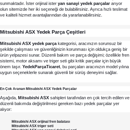
sunmaktadır. İster orijinal ister 
yan sanayi yedek parçalar
 arıyor 
olun sitemizde her iki seçeneği de bulabilirsiniz. Ayrıca hızlı teslimat 
ve kaliteli hizmet avantajlarından da yararlanabilirsiniz.
Mitsubishi ASX Yedek Parça Çeşitleri 
Mitsubishi ASX yedek parça
 kategorisi, aracınızın sorunsuz bir 
şekilde çalışması ve güvenliğinizin korunması için oldukça geniş bir 
ürün yelpazesi sunar. Düzenli bakım ve parça değişimi; özellikle fren 
sistemi, motor aksamı ve triger seti gibi kritik parçalar için büyük 
önem taşır. 
YedekParçaTicaret
, bu parçaları aracınızın model yılına 
uygun seçeneklerle sunarak güvenli bir sürüş deneyimi sağlar.
En Çok Aranan Mitsubishi ASX Yedek Parçalar 
Aşağıda, 
Mitsubishi ASX
 sahipleri tarafından en çok tercih edilen ve 
düzenli bakımda değiştirilmesi gereken bazı yedek parçalar yer 
alıyor:
Mitsubishi ASX orijinal fren balatası
Mitsubishi ASX triger seti