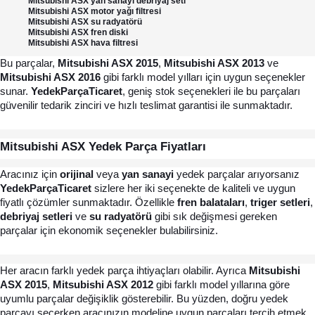
Mitsubishi ASX yan sanayi debriyaj seti
Mitsubishi ASX motor yağı filtresi
Mitsubishi ASX su radyatörü
Mitsubishi ASX fren diski
Mitsubishi ASX hava filtresi
Bu parçalar, 
Mitsubishi ASX 2015
, 
Mitsubishi ASX 2013
 ve 
Mitsubishi ASX 2016
 gibi farklı model yılları için uygun seçenekler 
sunar. 
YedekParçaTicaret
, geniş stok seçenekleri ile bu parçaları 
güvenilir tedarik zinciri ve hızlı teslimat garantisi ile sunmaktadır.
Mitsubishi ASX Yedek Parça Fiyatları 
Aracınız için 
orijinal
 veya 
yan sanayi
 yedek parçalar arıyorsanız 
YedekParçaTicaret
 sizlere her iki seçenekte de kaliteli ve uygun 
fiyatlı çözümler sunmaktadır. Özellikle 
fren balataları
, 
triger setleri
,
debriyaj setleri
 ve 
su radyatörü
 gibi sık değişmesi gereken 
parçalar için ekonomik seçenekler bulabilirsiniz.
Her aracın farklı yedek parça ihtiyaçları olabilir. Ayrıca 
Mitsubishi 
ASX 2015
, 
Mitsubishi ASX 2012
 gibi farklı model yıllarına göre 
uyumlu parçalar değişiklik gösterebilir. Bu yüzden, doğru yedek 
parçayı seçerken aracınızın modeline uygun parçaları tercih etmek 