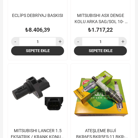
ECLİPS DEBRİYAJ BASKISI
MITSUBISHI ASX DENGE
KOLU ARKA SAG/SOL 10- /
LANCER 08-
₺8.406,39
₺1.717,22
SEPETE EKLE
SEPETE EKLE
MITSUBISHI LANCER 1.5
ATEŞLEME BUJİ
EKSATRIK / KRANK KONUM
BKR6ES,BKR5ES-11,BKR-