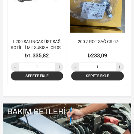
L200 SALINCAK ÜST SAĞ
L200 Z ROT SAĞ CR 07-
9-
ROTİLLİ MITSUBISHI CR 09-
TEK KABİN
₺1.335,82
₺233,09
SEPETE EKLE
SEPETE EKLE