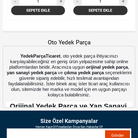
SEPETE EKLE
SEPETE EKLE
Oto Yedek Parça
YedekParçaTicaret
, oto yedek parça ihtiyacınızı
karşılayabileceğiniz en geniş ürün yelpazesine sahip online
platformlardan biridir. Aracınıza uygun
orijinal yedek parça
,
yan sanayi yedek parça
ve
çıkma yedek parça
seçeneklerini
güvenle sipariş edebilir, hızlı teslimat avantajından
faydalanabilirsiniz. İster binek araç ister ticari araç kullanıcısı
olun, sitemizde her marka ve model için en uygun parçayı
kolayca bulabilirsiniz.
Orijinal Yedek Parça ve Yan Sanayi 
Seçenekleri
Size Özel Kampanyalar
Hemen Kayıt Ol Fırsatlardan Önce Sen Haberdar Ol!
Orijinal yedek parça
 ve 
yan sanayi yedek parça
 arasında 
Gönder
karar verirken, her iki seçeneğin de farklı avantajları olduğunu 