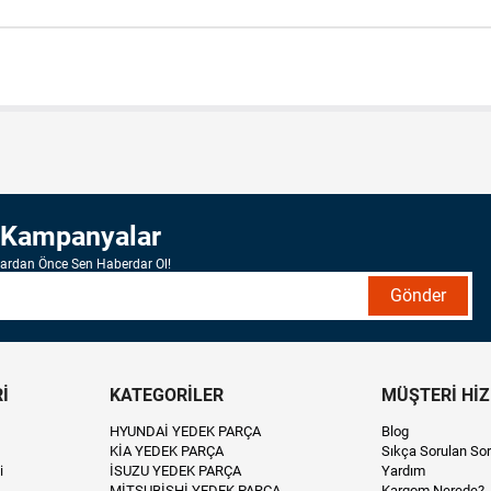
 Kampanyalar
lardan Önce Sen Haberdar Ol!
Gönder
İ
KATEGORİLER
MÜŞTERİ Hİ
HYUNDAİ YEDEK PARÇA
Blog
KİA YEDEK PARÇA
Sıkça Sorulan Sor
i
İSUZU YEDEK PARÇA
Yardım
MİTSUBİSHİ YEDEK PARÇA
Kargom Nerede?