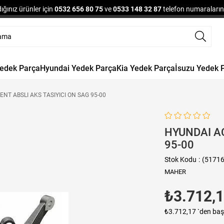
ğınız ürünler için
0532 656 80 75
ve
0533 148 32 87
telefon numaralarınd
Yedek Parça
Hyundai Yedek Parça
Kia Yedek Parça
İsuzu Yedek 
NT ABSLI AKS TASIYICI ON SAG 95-00
HYUNDAI AC
95-00
Stok Kodu
(51716
MAHER
₺3.712,
₺3.712,17
`den baş