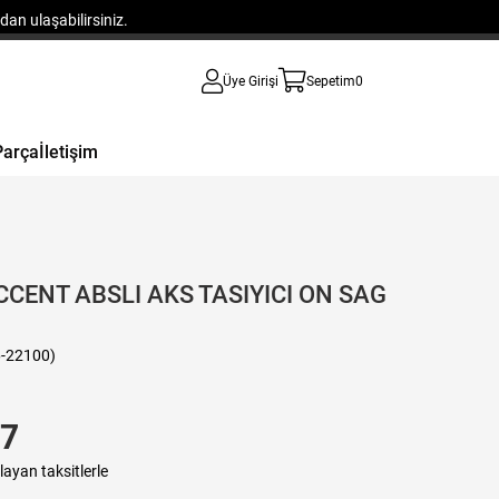
an ulaşabilirsiniz.
Üye Girişi
Sepetim
0
Parça
İletişim
CENT ABSLI AKS TASIYICI ON SAG
-22100)
17
layan taksitlerle