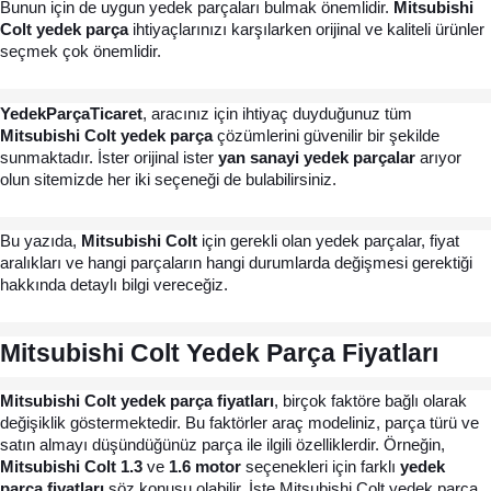
Bunun için de uygun yedek parçaları bulmak önemlidir. 
Mitsubishi 
Colt yedek parça
 ihtiyaçlarınızı karşılarken orijinal ve kaliteli ürünler 
seçmek çok önemlidir.
YedekParçaTicaret
, aracınız için ihtiyaç duyduğunuz tüm 
Mitsubishi Colt yedek parça
 çözümlerini güvenilir bir şekilde 
sunmaktadır. İster orijinal ister 
yan sanayi yedek parçalar
 arıyor 
olun sitemizde her iki seçeneği de bulabilirsiniz. 
Bu yazıda, 
Mitsubishi Colt
 için gerekli olan yedek parçalar, fiyat 
aralıkları ve hangi parçaların hangi durumlarda değişmesi gerektiği 
hakkında detaylı bilgi vereceğiz.
Mitsubishi Colt Yedek Parça Fiyatları
Mitsubishi Colt yedek parça fiyatları
, birçok faktöre bağlı olarak 
değişiklik göstermektedir. Bu faktörler araç modeliniz, parça türü ve 
satın almayı düşündüğünüz parça ile ilgili özelliklerdir. Örneğin, 
Mitsubishi Colt 1.3 
ve 
1.6 motor
 seçenekleri için farklı 
yedek 
parça fiyatları 
söz konusu olabilir. İşte Mitsubishi Colt yedek parça 