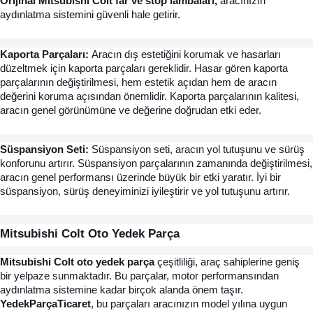
Orijinal Mitsubishi Colt far ve stop lambaları,
 aracınızın 
aydınlatma sistemini güvenli hale getirir.
Kaporta Parçaları: 
Aracın dış estetiğini korumak ve hasarları 
düzeltmek için kaporta parçaları gereklidir. Hasar gören kaporta 
parçalarının değiştirilmesi, hem estetik açıdan hem de aracın 
değerini koruma açısından önemlidir. Kaporta parçalarının kalitesi, 
aracın genel görünümüne ve değerine doğrudan etki eder.
Süspansiyon Seti:
 Süspansiyon seti, aracın yol tutuşunu ve sürüş 
konforunu artırır. Süspansiyon parçalarının zamanında değiştirilmesi, 
aracın genel performansı üzerinde büyük bir etki yaratır. İyi bir 
süspansiyon, sürüş deneyiminizi iyileştirir ve yol tutuşunu artırır.
Mitsubishi Colt Oto Yedek Parça
Mitsubishi Colt oto yedek parça 
çeşitliliği, araç sahiplerine geniş 
bir yelpaze sunmaktadır. Bu parçalar, motor performansından 
aydınlatma sistemine kadar birçok alanda önem taşır. 
YedekParçaTicaret
, bu parçaları aracınızın model yılına uygun 