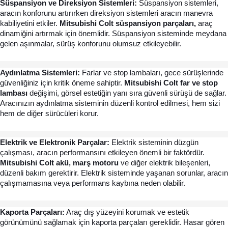
Süspansiyon ve Direksiyon Sistemleri: 
Süspansiyon sistemleri, 
aracın konforunu artırırken direksiyon sistemleri aracın manevra 
kabiliyetini etkiler. 
Mitsubishi Colt süspansiyon parçaları,
 araç 
dinamiğini artırmak için önemlidir. Süspansiyon sisteminde meydana 
gelen aşınmalar, sürüş konforunu olumsuz etkileyebilir.
Aydınlatma Sistemleri:
 Farlar ve stop lambaları, gece sürüşlerinde 
güvenliğiniz için kritik öneme sahiptir. 
Mitsubishi Colt far ve stop 
lambası 
değişimi, görsel estetiğin yanı sıra güvenli sürüşü de sağlar. 
Aracınızın aydınlatma sisteminin düzenli kontrol edilmesi, hem sizi 
hem de diğer sürücüleri korur.
Elektrik ve Elektronik Parçalar: 
Elektrik sisteminin düzgün 
çalışması, aracın performansını etkileyen önemli bir faktördür. 
Mitsubishi Colt akü, marş motoru
 ve diğer elektrik bileşenleri, 
düzenli bakım gerektirir. Elektrik sisteminde yaşanan sorunlar, aracın 
çalışmamasına veya performans kaybına neden olabilir.
Kaporta Parçaları:
 Araç dış yüzeyini korumak ve estetik 
görünümünü sağlamak için kaporta parçaları gereklidir. Hasar gören 