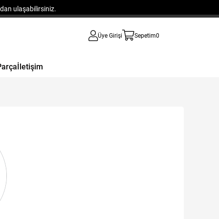
an ulaşabilirsiniz.
Üye Girişi
Sepetim
0
Parça
İletişim