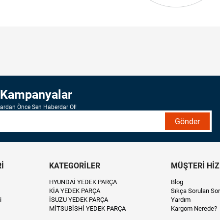
 Kampanyalar
lardan Önce Sen Haberdar Ol!
Gönder
İ
KATEGORİLER
MÜŞTERİ Hİ
HYUNDAİ YEDEK PARÇA
Blog
KİA YEDEK PARÇA
Sıkça Sorulan Sor
i
İSUZU YEDEK PARÇA
Yardım
MİTSUBİSHİ YEDEK PARÇA
Kargom Nerede?