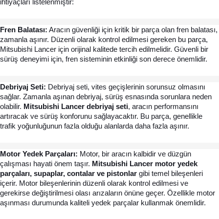
ihtiyaçları listelenmiştir:
Fren Balatası:
 Aracın güvenliği için kritik bir parça olan fren balatası, 
zamanla aşınır. Düzenli olarak kontrol edilmesi gereken bu parça, 
Mitsubishi Lancer için orijinal kalitede tercih edilmelidir. Güvenli bir 
sürüş deneyimi için, fren sisteminin etkinliği son derece önemlidir.
Debriyaj Seti:
 Debriyaj seti, vites geçişlerinin sorunsuz olmasını 
sağlar. Zamanla aşınan debriyaj, sürüş esnasında sorunlara neden 
olabilir. 
Mitsubishi Lancer debriyaj seti
, aracın performansını 
artıracak ve sürüş konforunu sağlayacaktır. Bu parça, genellikle 
trafik yoğunluğunun fazla olduğu alanlarda daha fazla aşınır.
Motor Yedek Parçaları: 
Motor, bir aracın kalbidir ve düzgün 
çalışması hayati önem taşır. 
Mitsubishi Lancer motor yedek 
parçaları, supaplar, contalar ve pistonlar
 gibi temel bileşenleri 
içerir. Motor bileşenlerinin düzenli olarak kontrol edilmesi ve 
gerekirse değiştirilmesi olası arızaların önüne geçer. Özellikle motor 
aşınması durumunda kaliteli yedek parçalar kullanmak önemlidir.