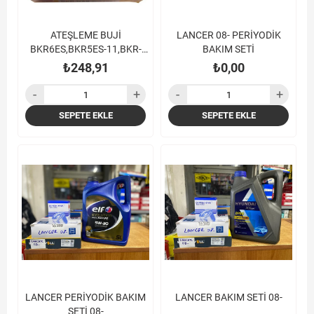
ATEŞLEME BUJİ
LANCER 08- PERİYODİK
BKR6ES,BKR5ES-11,BKR-
BAKIM SETİ
GAS
₺248,91
₺0,00
SEPETE EKLE
SEPETE EKLE
LANCER PERİYODİK BAKIM
LANCER BAKIM SETİ 08-
SETİ 08-