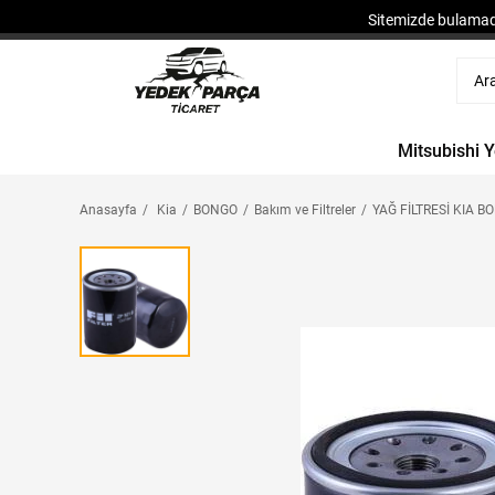
Sitemizde bulamadı
Mitsubishi 
Anasayfa
Kia
BONGO
Bakım ve Filtreler
YAĞ FİLTRESİ KIA B