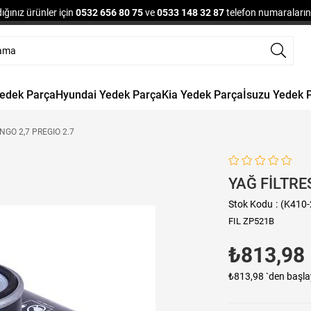
ğınız ürünler için
0532 656 80 75
ve
0533 148 32 87
telefon numaralarınd
Yedek Parça
Hyundai Yedek Parça
Kia Yedek Parça
İsuzu Yedek 
ONGO 2,7 PREGIO 2.7
YAĞ FİLTRE
Stok Kodu
(K410-
FIL ZP521B
₺813,98
₺813,98
`den başla