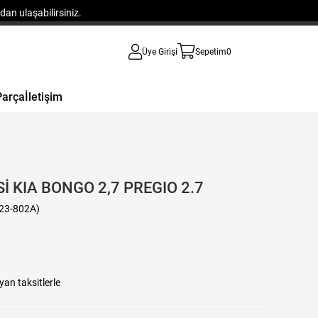
an ulaşabilirsiniz.
Üye Girişi
Sepetim
0
Parça
İletişim
Sİ KIA BONGO 2,7 PREGIO 2.7
23-802A)
yan taksitlerle