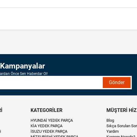
 Kampanyalar
lardan Önce Sen Haberdar Ol!
Gönder
İ
KATEGORİLER
MÜŞTERİ Hİ
HYUNDAİ YEDEK PARÇA
Blog
KİA YEDEK PARÇA
Sıkça Sorulan Sor
i
İSUZU YEDEK PARÇA
Yardım
MİTSUBİSHİ YEDEK PARÇA
Kargom Nerede?