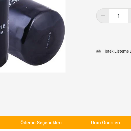
İstek Listeme 
Ödeme Seçenekleri
Ürün Önerileri