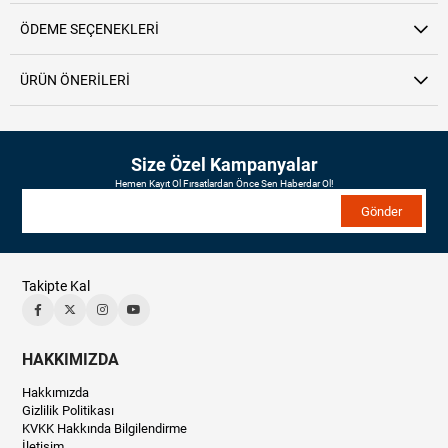
ÖDEME SEÇENEKLERI
ÜRÜN ÖNERILERI
Size Özel Kampanyalar
Hemen Kayıt Ol Fırsatlardan Önce Sen Haberdar Ol!
Gönder
Takipte Kal
HAKKIMIZDA
Hakkımızda
Gizlilik Politikası
KVKK Hakkında Bilgilendirme
İletişim