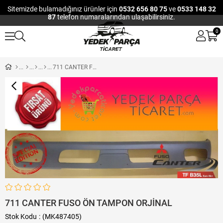
Sitemizde bulamadığınız ürünler için
0532 656 80 75
ve
0533 148 32
87
telefon numaralarından ulaşabilirsiniz.
0
711 CANTER FUSO ÖN TAMPON ORJİNAL
711 CANTER FUSO ÖN TAMPON ORJİNAL
Stok Kodu
(MK487405)