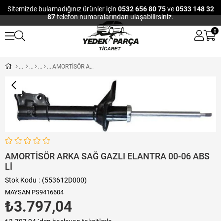
Sitemizde bulamadığınız ürünler için
0532 656 80 75
ve
0533 148 32
87
telefon numaralarından ulaşabilirsiniz.
0
AMORTİSÖR ARKA SAĞ GAZLI ELANTRA 00-06 ABS Lİ
AMORTİSÖR ARKA SAĞ GAZLI ELANTRA 00-06 ABS
Lİ
Stok Kodu
(553612D000)
MAYSAN PS9416604
₺3.797,04