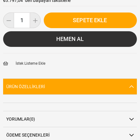
₺3.797,04
`den başlayan taksitlerle
İstek Listeme Ekle
ÜRÜN ÖZELLIKLERI
YORUMLAR
(0)
ÖDEME SEÇENEKLERI