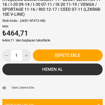
16 / I-20 09-14 / I-30 07-11 / IX-20 11-19 / VENGA /
SPORTAGE 11-16 / RIO 12-17 / CEED 07-11 (LZKR6B-
10E V-LINE)
Stok Kodu
(AE81-9F472-AB)
NGK
₺464,71
₺464,71
`den başlayan taksitlerle
İstek Listeme Ekle
ÜRÜN ÖZELLIKLERI