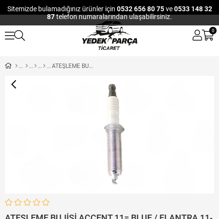
Sitemizde bulamadığınız ürünler için
0532 656 80 75
ve
0533 148 32
87
telefon numaralarından ulaşabilirsiniz.
0
ATEŞLEME BUJİSİ ACCENT 11= BLUE / ELANTRA 11-16 / I-20 09-14 / I-30 07-11 / IX-20 11-19 / VENGA / SPORTAGE 11-16 / RIO 12-17 / CEED 07-11 (LZKR6B-10E V-LINE)
ATEŞLEME BUJİSİ ACCENT 11= BLUE / ELANTRA 11-