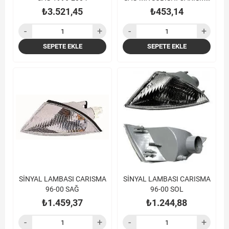
00-(8 PIN)
₺3.521,45
₺453,14
SEPETE EKLE
SEPETE EKLE
SİNYAL LAMBASI CARISMA
SİNYAL LAMBASI CARISMA
96-00 SAĞ
96-00 SOL
₺1.459,37
₺1.244,88