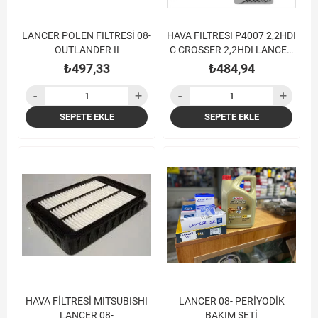
LANCER POLEN FILTRESİ 08-
HAVA FILTRESI P4007 2,2HDI
OUTLANDER II
C CROSSER 2,2HDI LANCER
X 08-
₺497,33
₺484,94
SEPETE EKLE
SEPETE EKLE
HAVA FİLTRESİ MITSUBISHI
LANCER 08- PERİYODİK
LANCER 08-
BAKIM SETİ