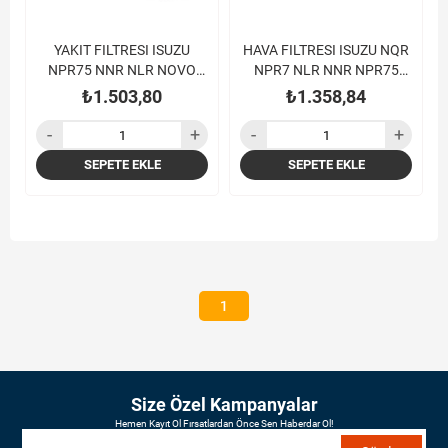
YAKIT FILTRESI ISUZU
HAVA FILTRESI ISUZU NQR
NPR75 NNR NLR NOVO
NPR7 NLR NNR NPR75
TORA EURO 4 - 5 - 6
TURKUAZ NOVO TORA
₺1.503,80
₺1.358,84
SEPETE EKLE
SEPETE EKLE
1
Size Özel Kampanyalar
Hemen Kayıt Ol Fırsatlardan Önce Sen Haberdar Ol!