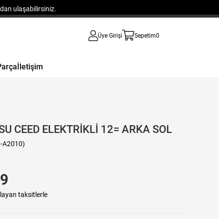
an ulaşabilirsiniz.
Üye Girişi
Sepetim
0
Parça
İletişim
U CEED ELEKTRİKLİ 12= ARKA SOL
-A2010)
19
layan taksitlerle