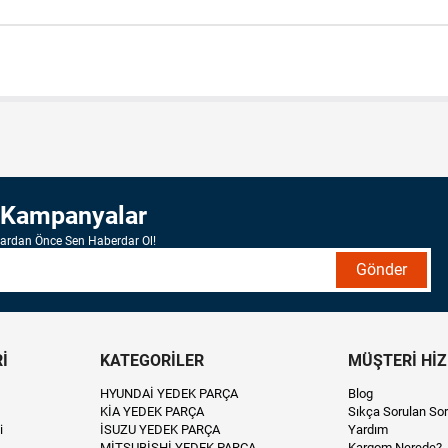
 Kampanyalar
lardan Önce Sen Haberdar Ol!
Gönder
İ
KATEGORİLER
MÜŞTERİ Hİ
HYUNDAİ YEDEK PARÇA
Blog
KİA YEDEK PARÇA
Sıkça Sorulan Sor
i
İSUZU YEDEK PARÇA
Yardım
MİTSUBİSHİ YEDEK PARÇA
Kargom Nerede?