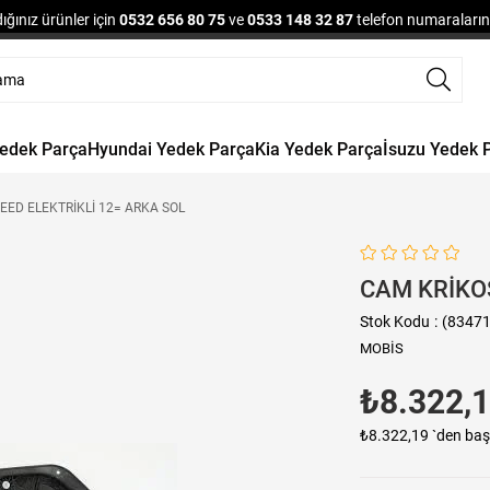
ğınız ürünler için
0532 656 80 75
ve
0533 148 32 87
telefon numaralarınd
Yedek Parça
Hyundai Yedek Parça
Kia Yedek Parça
İsuzu Yedek 
EED ELEKTRİKLİ 12= ARKA SOL
CAM KRİKOS
Stok Kodu
(83471
MOBİS
₺8.322,
₺8.322,19
`den baş