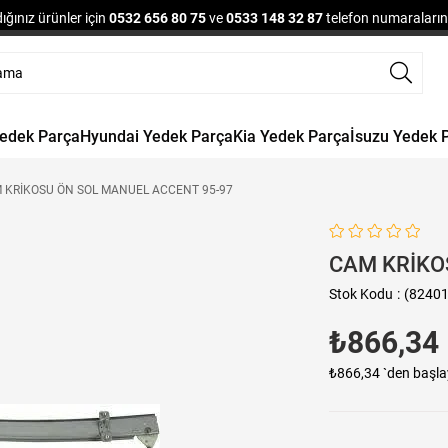
ğınız ürünler için
0532 656 80 75
ve
0533 148 32 87
telefon numaralarınd
Yedek Parça
Hyundai Yedek Parça
Kia Yedek Parça
İsuzu Yedek 
 KRİKOSU ÖN SOL MANUEL ACCENT 95-97
CAM KRİKO
Stok Kodu
(82401
₺866,34
₺866,34
`den başla