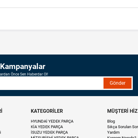
 Kampanyalar
lardan Önce Sen Haberdar Ol!
Gönder
İ
KATEGORİLER
MÜŞTERİ Hİ
HYUNDAİ YEDEK PARÇA
Blog
KİA YEDEK PARÇA
Sıkça Sorulan Sor
i
İSUZU YEDEK PARÇA
Yardım
MİTSUBİSHİ YEDEK PARÇA
Kargom Nerede?