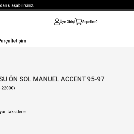
an ulaşabilirsiniz.
Üye Girişi
Sepetim
0
Parça
İletişim
SU ÖN SOL MANUEL ACCENT 95-97
-22000)
yan taksitlerle