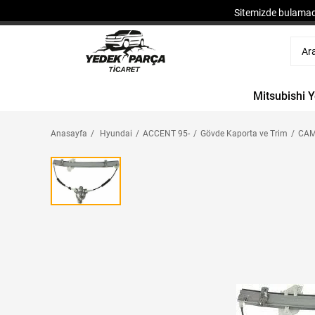
Sitemizde bulamadı
Mitsubishi 
Anasayfa
Hyundai
ACCENT 95-
Gövde Kaporta ve Trim
CAM