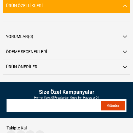
ÜRÜN ÖZELLIKLERI
YORUMLAR
(0)
ÖDEME SEÇENEKLERI
ÜRÜN ÖNERILERI
Size Özel Kampanyalar
Hemen Kayıt Ol Fırsatlardan Önce Sen Haberdar Ol!
Gönder
Takipte Kal