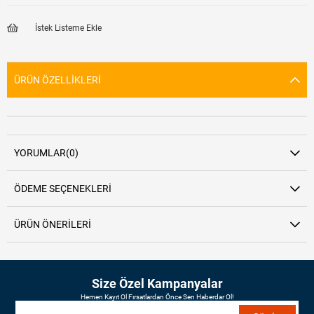
İstek Listeme Ekle
ÜRÜN ÖZELLIKLERI
YORUMLAR
(0)
ÖDEME SEÇENEKLERI
ÜRÜN ÖNERILERI
Size Özel Kampanyalar
Hemen Kayıt Ol Fırsatlardan Önce Sen Haberdar Ol!