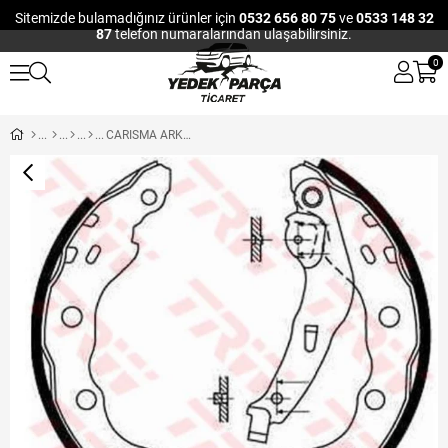
Sitemizde bulamadığınız ürünler için
0532 656 80 75
ve
0533 148 32
87
telefon numaralarından ulaşabilirsiniz.
0
CARISMA ARKA FREN BALATASI PAPUC