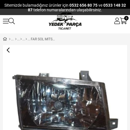
Sitemizde bulamadığınız ürünler için
0532 656 80 75
ve
0533 148 32
87
telefon numaralarından ulaşabilirsiniz.
0
FAR SOL MITSUBISHI FUSO EURO5 2012> TFA35-TFB75-TFB85