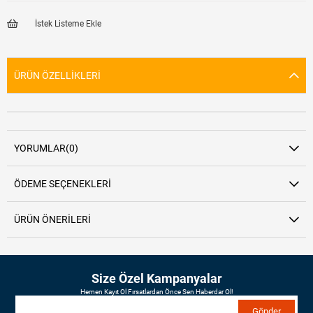
İstek Listeme Ekle
ÜRÜN ÖZELLIKLERI
YORUMLAR
(0)
ÖDEME SEÇENEKLERI
ÜRÜN ÖNERILERI
Size Özel Kampanyalar
Hemen Kayıt Ol Fırsatlardan Önce Sen Haberdar Ol!
Gönder