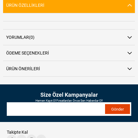
ÜRÜN ÖZELLIKLERI
YORUMLAR
(0)
ÖDEME SEÇENEKLERI
ÜRÜN ÖNERILERI
Size Özel Kampanyalar
Hemen Kayıt Ol Fırsatlardan Önce Sen Haberdar Ol!
Gönder
Takipte Kal