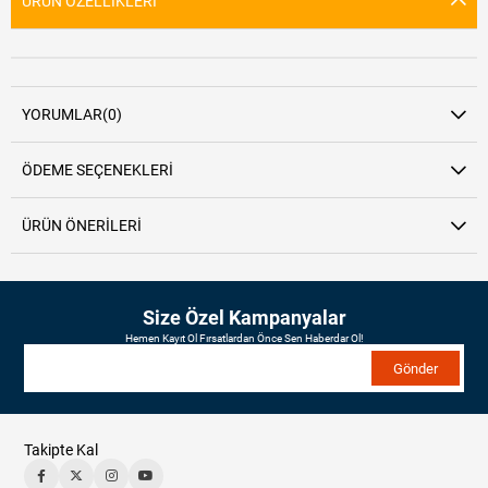
ÜRÜN ÖZELLIKLERI
YORUMLAR
(0)
ÖDEME SEÇENEKLERI
ÜRÜN ÖNERILERI
Size Özel Kampanyalar
Hemen Kayıt Ol Fırsatlardan Önce Sen Haberdar Ol!
Gönder
Takipte Kal