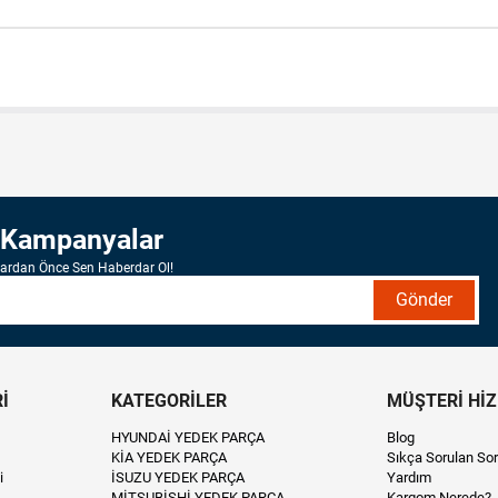
 Kampanyalar
lardan Önce Sen Haberdar Ol!
Gönder
İ
KATEGORİLER
MÜŞTERİ Hİ
HYUNDAİ YEDEK PARÇA
Blog
KİA YEDEK PARÇA
Sıkça Sorulan Sor
i
İSUZU YEDEK PARÇA
Yardım
MİTSUBİSHİ YEDEK PARÇA
Kargom Nerede?