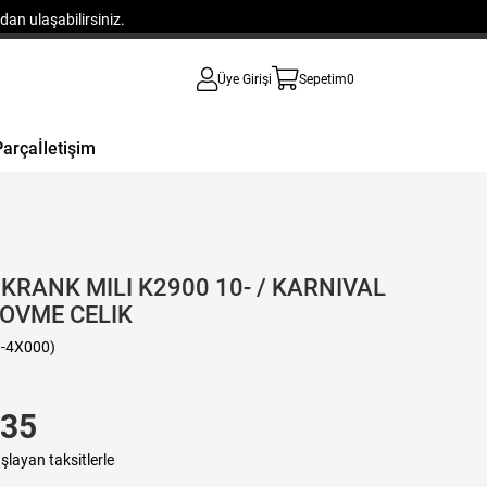
an ulaşabilirsiniz.
Üye Girişi
Sepetim
0
Parça
İletişim
KRANK MILI K2900 10- / KARNIVAL
 DOVME CELIK
-4X000)
,35
şlayan taksitlerle