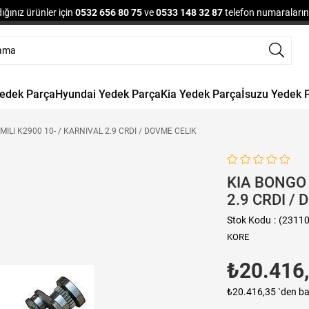
ğınız ürünler için
0532 656 80 75
ve
0533 148 32 87
telefon numaralarınd
Yedek Parça
Hyundai Yedek Parça
Kia Yedek Parça
İsuzu Yedek 
ILI K2900 10- / KARNIVAL 2.9 CRDI / DOVME CELIK
KIA BONGO 
2.9 CRDI /
Stok Kodu
(23110
KORE
₺20.416
₺20.416,35
`den ba