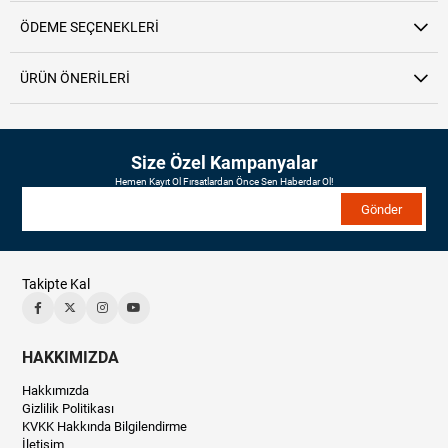
ÖDEME SEÇENEKLERI
ÜRÜN ÖNERILERI
Size Özel Kampanyalar
Hemen Kayıt Ol Fırsatlardan Önce Sen Haberdar Ol!
Gönder
Takipte Kal
HAKKIMIZDA
Hakkımızda
Gizlilik Politikası
KVKK Hakkında Bilgilendirme
İletişim