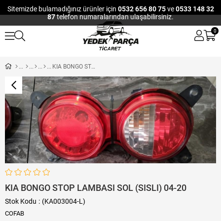
Sitemizde bulamadığınız ürünler için
0532 656 80 75
ve
0533 148 32
87
telefon numaralarından ulaşabilirsiniz.
0
KIA BONGO STOP LAMBASI SOL (SISLI) 04-20
KIA BONGO STOP LAMBASI SOL (SISLI) 04-20
Stok Kodu
(KA003004-L)
COFAB