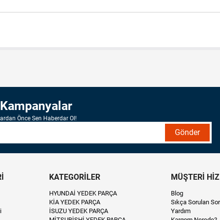
 Kampanyalar
lardan Önce Sen Haberdar Ol!
Gönder
İ
KATEGORİLER
MÜŞTERİ Hİ
HYUNDAİ YEDEK PARÇA
Blog
KİA YEDEK PARÇA
Sıkça Sorulan Sor
i
İSUZU YEDEK PARÇA
Yardım
MİTSUBİSHİ YEDEK PARÇA
Kargom Nerede?