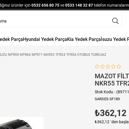
ğınız ürünler için
0532 656 80 75
ve
0533 148 32 87
telefon numaralarınd
Yedek Parça
Hyundai Yedek Parça
Kia Yedek Parça
İsuzu Yedek 
ISUZU NPR59 NPR66 NPR71 NKR55 TFR24 TFR54 OTOBUS TURKUAZ
MAZOT FİL
NKR55 TFR
Stok Kodu
(8971
SARDES SF189
₺362,12
₺362,12
`den başla