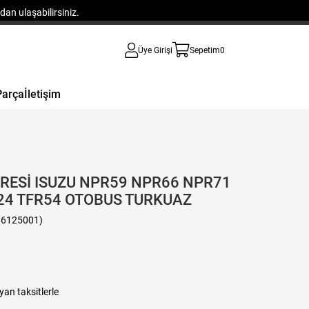
an ulaşabilirsiniz.
Üye Girişi
Sepetim
0
Parça
İletişim
TRESİ ISUZU NPR59 NPR66 NPR71
24 TFR54 OTOBUS TURKUAZ
16125001)
yan taksitlerle