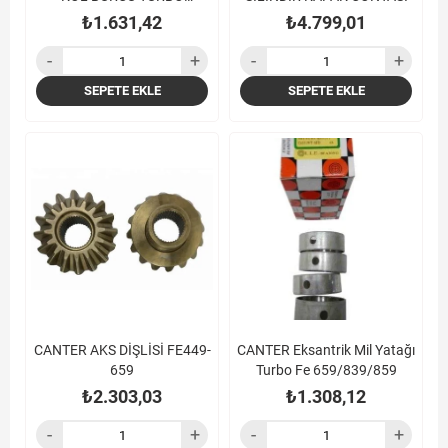
ARAÇLAR İÇİN
₺1.631,42
₺4.799,01
SEPETE EKLE
SEPETE EKLE
CANTER AKS DİŞLİSİ FE449-
CANTER Eksantrik Mil Yatağı
659
Turbo Fe 659/839/859
₺2.303,03
₺1.308,12