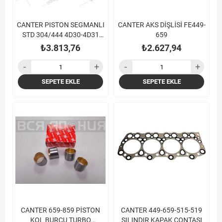
CANTER PISTON SEGMANLI
CANTER AKS DİŞLİSİ FE449-
STD 304/444 4D30-4D31
659
(100MM) GOETZE
₺3.813,76
₺2.627,94
SEPETE EKLE
SEPETE EKLE
CANTER 659-859 PİSTON
CANTER 449-659-515-519
KOL BURCU TURBO
SILINDIR KAPAK CONTASI