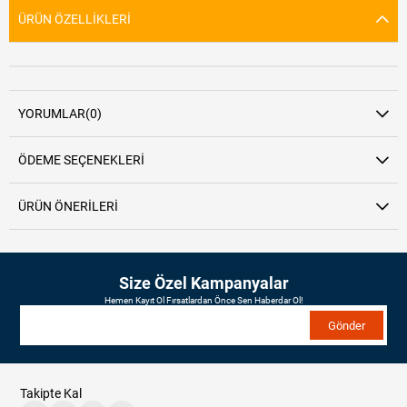
ÜRÜN ÖZELLIKLERI
YORUMLAR
(0)
ÖDEME SEÇENEKLERI
ÜRÜN ÖNERILERI
Size Özel Kampanyalar
Hemen Kayıt Ol Fırsatlardan Önce Sen Haberdar Ol!
Gönder
Takipte Kal