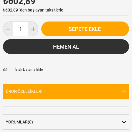
₺602,89
₺602,89
`den başlayan taksitlerle
İstek Listeme Ekle
ÜRÜN ÖZELLIKLERI
YORUMLAR
(0)