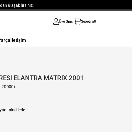
an ulaşabilirsiniz.
Üye Girişi
Sepetim
0
Parça
İletişim
RESI ELANTRA MATRIX 2001
-2D000)
yan taksitlerle