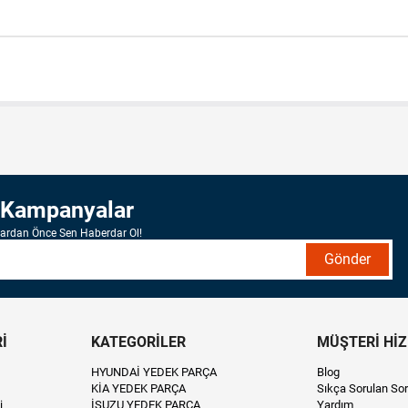
 Kampanyalar
lardan Önce Sen Haberdar Ol!
Gönder
İ
KATEGORİLER
MÜŞTERİ Hİ
HYUNDAİ YEDEK PARÇA
Blog
KİA YEDEK PARÇA
Sıkça Sorulan Sor
i
İSUZU YEDEK PARÇA
Yardım