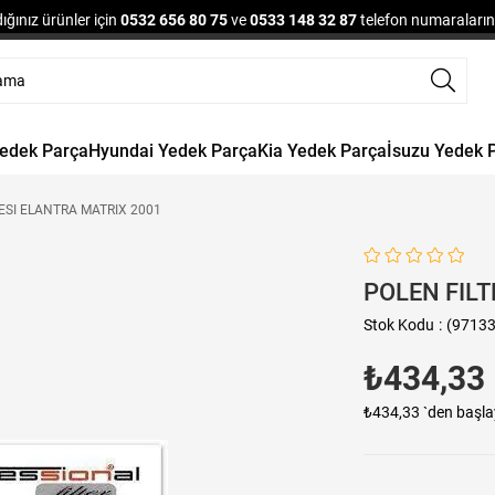
ğınız ürünler için
0532 656 80 75
ve
0533 148 32 87
telefon numaralarınd
Yedek Parça
Hyundai Yedek Parça
Kia Yedek Parça
İsuzu Yedek 
ESI ELANTRA MATRIX 2001
POLEN FILT
Stok Kodu
(97133
₺434,33
₺434,33
`den başla