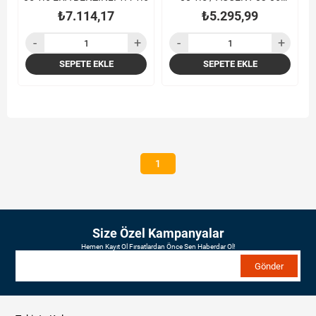
ADMIRE 1.3/ GETZ 03-05 1.3
₺7.114,17
₺5.295,99
RULMANLI
SEPETE EKLE
SEPETE EKLE
1
Size Özel Kampanyalar
Hemen Kayıt Ol Fırsatlardan Önce Sen Haberdar Ol!
Gönder