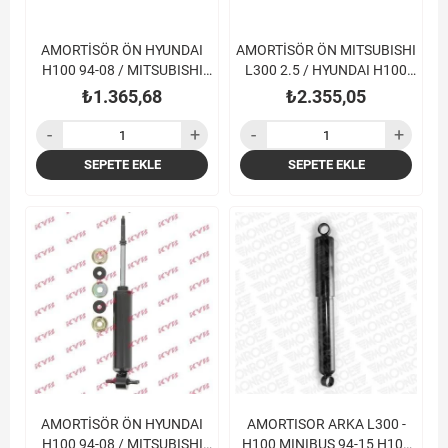
AMORTİSÖR ÖN HYUNDAI
AMORTİSÖR ÖN MITSUBISHI
H100 94-08 / MITSUBISHI
L300 2.5 / HYUNDAI H100
L300 90-08
HIACE 85-95
₺1.365,68
₺2.355,05
SEPETE EKLE
SEPETE EKLE
AMORTİSÖR ÖN HYUNDAI
AMORTISOR ARKA L300 -
H100 94-08 / MITSUBISHI
H100 MINIBUS 94-15 H100