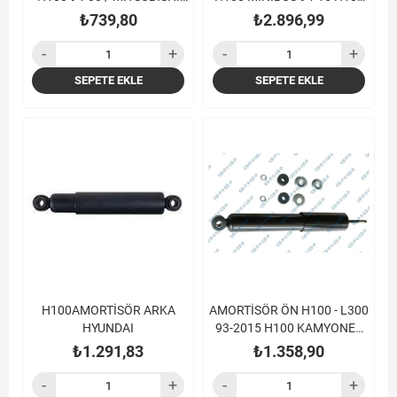
L300 90-08
KAMYONET 04-
₺739,80
₺2.896,99
SEPETE EKLE
SEPETE EKLE
H100AMORTİSÖR ARKA
AMORTİSÖR ÖN H100 - L300
HYUNDAI
93-2015 H100 KAMYONET
04-
₺1.291,83
₺1.358,90