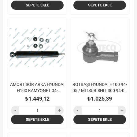
SEPETE EKLE
SEPETE EKLE
AMORTİSÖR ARKA HYUNDAI
ROTBAŞI HYUNDAI H100 94-
H100 KAMYONET 04-
05 / MITSUBISHI L300 94-05
MITSUBISHI L300 94-15
/
₺1.449,12
₺1.025,39
SEPETE EKLE
SEPETE EKLE