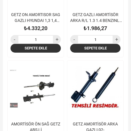
GETZ ON AMORTISOR SAG
GETZ GAZLI AMORTİSÖR
GAZLI HYUNDAI 1,3 1,4
ARKA R/L 1.3 1.4 BENZINLI
BENZINLI 1,5 DIZEL 2003
1.5 DIZEL02-
₺4.332,20
₺1.986,27
ABSLI
SEPETE EKLE
SEPETE EKLE
AMORTİSÖR ÖN SAĞ GETZ
GETZ AMORTİSÖR ARKA
ABS Lİ
GAZLI 02-