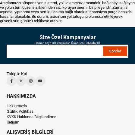
Araçlarınızın süspansiyon sistemi, yol ile aracınız arasındaki bağlantıyı sağlayan
ve yolun tüm düzensizliklerinden sizi koruyan önemli bir bileşendir. Zamanla
aşınma, yıpranma veya sert kullanıma bağlı olarak süspansiyon parçalarınızda
hasarlar oluşabilir. Bu durum, aracınızın yol tutuşunu olumsuz etkileyerek
güvenli sürüşünüzü tehlikeye atabilir.
Size Özel Kampanyalar
Hemen Kayıt Ol Fırsatlardan Önce Sen Haberdar Ol!
Gönder
Takipte Kal
HAKKIMIZDA
Hakkımızda
Gizlilik Politikası
KVKK Hakkında Bilgilendirme
İletişim
ALIŞVERİŞ BİLGİLERİ