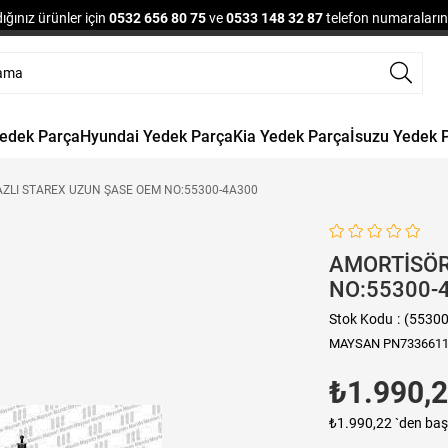
ğınız ürünler için
0532 656 80 75
ve
0533 148 32 87
telefon numaralarınd
Yedek Parça
Hyundai Yedek Parça
Kia Yedek Parça
İsuzu Yedek 
ZLI STAREX UZUN ŞASE OEM NO:55300-4A300
AMORTİSÖR
NO:55300-
Stok Kodu
(5530
MAYSAN PN733661
₺1.990,
₺1.990,22
`den baş