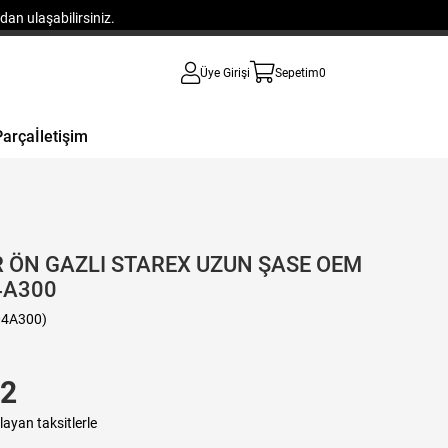
an ulaşabilirsiniz.
Üye Girişi
Sepetim
0
Parça
İletişim
 ÖN GAZLI STAREX UZUN ŞASE OEM
4A300
04A300)
1
22
layan taksitlerle