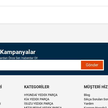
 Kampanyalar
lardan Önce Sen Haberdar Ol!
Gönder
İ
KATEGORİLER
MÜŞTERİ Hİ
HYUNDAİ YEDEK PARÇA
Blog
KİA YEDEK PARÇA
Sıkça Sorulan Sor
i
İSUZU YEDEK PARÇA
Yardım
MİTSUBİSHİ YEDEK PARÇA
Kargom Nerede?