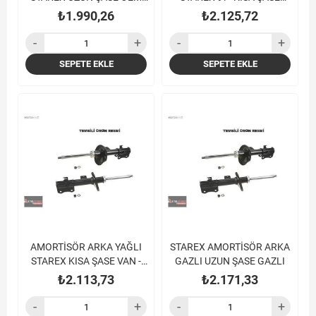
NO:55300-4A300
GAZLI
₺1.990,26
₺2.125,72
SEPETE EKLE
SEPETE EKLE
AMORTİSÖR ARKA YAĞLI
STAREX AMORTİSÖR ARKA
STAREX KISA ŞASE VAN -
GAZLI UZUN ŞASE GAZLI
STAREX KAMYONET
₺2.113,73
₺2.171,33