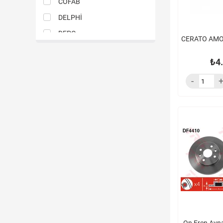
COFAB
Fiat
DELPHİ
DEPO
CERATO AMO
EXEDY
₺4
FILTRON
FİL FİLTRE
FPI
GATES
GMB
GOETZE
GROS