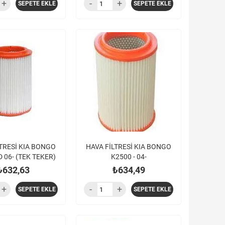
SEPETE EKLE
SEPETE EKLE
LTRESİ KIA BONGO
HAVA FİLTRESİ KIA BONGO
D 06- (TEK TEKER)
K2500 - 04-
₺632,63
₺634,49
SEPETE EKLE
SEPETE EKLE