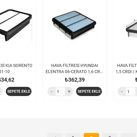
ESİ KIA SORENTO
HAVA FİLTRESİ HYUNDAI
HAVA FİL
01-10
ELENTRA 06-CERATO 1,6 CRDI
1,5 CRDI / 
05- İ30 07- CEED 06-
434,62
₺362,39
SEPETE EKLE
SEPETE EKLE