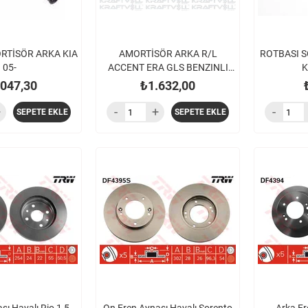
RTİSÖR ARKA KIA
AMORTİSÖR ARKA R/L
ROTBASI S
05-
ACCENT ERA GLS BENZINLI
K
DIZEL 06- / KIA RIO 05-
.047,30
₺1.632,00
SEPETE EKLE
SEPETE EKLE