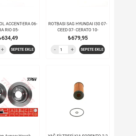
OL ACCENT-ERA 06-
ROTBASI SAG HYUNDAI I30 07-
IA RIO 05-
CEED 07- CERATO 10-
₺634,49
₺679,95
SEPETE EKLE
SEPETE EKLE