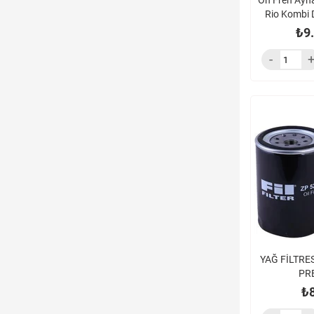
On Fren Aynas
Rio Kombi 
₺9
YAĞ FİLTRES
PRE
₺