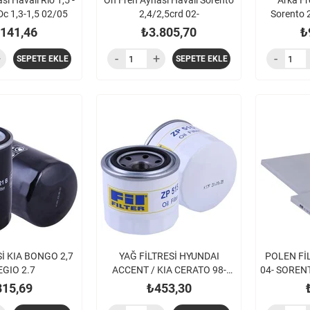
ı Havalı Rio 1,5 -
On Fren Aynası Havalı Sorento
Arka Fr
Dc 1,3-1,5 02/05
2,4/2,5crd 02-
Sorento 2
.141,46
₺3.805,70
₺
SEPETE EKLE
SEPETE EKLE
İ KIA BONGO 2,7
YAĞ FİLTRESİ HYUNDAI
POLEN Fİ
GIO 2.7
ACCENT / KIA CERATO 98-
04- SOREN
BENZİNLİ ARAÇLAR İÇİN
815,69
₺453,30
HYUNDAI ACR