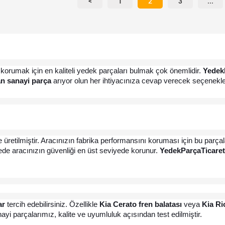
<
1
2
3
...
 korumak için en kaliteli yedek parçaları bulmak çok önemlidir. 
Yedek
n sanayi parça
 arıyor olun her ihtiyacınıza cevap verecek seçenekl
e üretilmiştir. Aracınızın fabrika performansını koruması için bu parçal
yede aracınızın güvenliği en üst seviyede korunur. 
YedekParçaTicaret
ar
 tercih edebilirsiniz. Özellikle 
Kia Cerato fren balatası
 veya 
Kia Rio
yi parçalarımız, kalite ve uyumluluk açısından test edilmiştir.