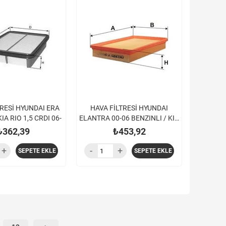
TRESİ HYUNDAI ERA
HAVA FİLTRESİ HYUNDAI
KIA RIO 1,5 CRDI 06-
ELANTRA 00-06 BENZINLI / KIA
CERATO 04-
₺362,39
₺453,92
SEPETE EKLE
SEPETE EKLE