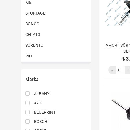
Kia
SPORTAGE
BONGO
CERATO
SORENTO
AMORTİSÖR Y
CER
RIO
₺3
CEED
Bakım Setleri
Marka
MITSUBISHI
ALBANY
Hyundai
AYD
Motor Yağı & Sıvılar
BLUEPRINT
Isuzu
BOSCH