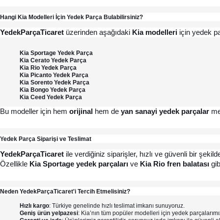
Hangi Kia Modelleri İçin Yedek Parça Bulabilirsiniz?
YedekParçaTicaret
 üzerinden aşağıdaki 
Kia modelleri
 için yedek pa
Kia Sportage Yedek Parça
Kia Cerato 
Yedek Parça
Kia Rio 
Yedek Parça
Kia Picanto 
Yedek Parça
Kia Sorento 
Yedek Parça
Kia Bongo 
Yedek Parça
Kia Ceed 
Yedek Parça
Bu modeller için hem 
orijinal
 hem de 
yan sanayi yedek parçalar
 me
Yedek Parça Siparişi ve Teslimat
YedekParçaTicaret
 ile verdiğiniz siparişler, hızlı ve güvenli bir şek
Özellikle 
Kia Sportage yedek parçaları
 ve 
Kia Rio fren balatası
 gi
Neden YedekParçaTicaret'i Tercih Etmelisiniz?
Hızlı kargo
: Türkiye genelinde hızlı teslimat imkanı sunuyoruz.
Geniş ürün yelpazesi
: Kia’nın tüm popüler modelleri için yedek parçalarımı