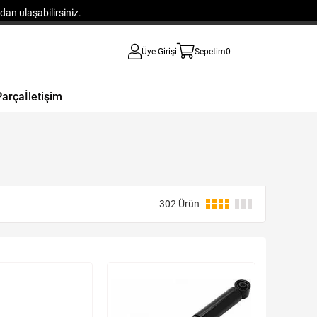
an ulaşabilirsiniz.
Üye Girişi
Sepetim
0
Parça
İletişim
302 Ürün