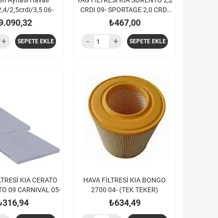
en Aynası Havalı
YAĞ FİLTRESİ KIA SORENTO 2,2
,4/2,5crdi/3,5 06-
CRDI 09- SPORTAGE 2,0 CRDI
10-
9.090,32
₺467,00
SEPETE EKLE
SEPETE EKLE
LTRESİ KIA CERATO
HAVA FİLTRESİ KIA BONGO
TO 09 CARNIVAL 05-
2700 04- (TEK TEKER)
₺316,94
₺634,49