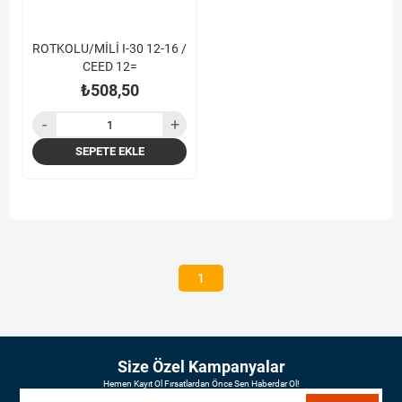
ROTKOLU/MİLİ I-30 12-16 /
CEED 12=
₺508,50
SEPETE EKLE
1
Size Özel Kampanyalar
Hemen Kayıt Ol Fırsatlardan Önce Sen Haberdar Ol!