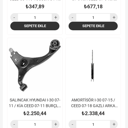
/SPORTAGE 04-10 KÜÇÜK
CERATO 10-
₺347,89
₺677,18
SEPETE EKLE
SEPETE EKLE
SALINCAK HYUNDAI I-30 07-
AMORTİSÖR I-30 07-15 /
11 / KİA CEED 07-11 BURÇLU
CEED 07-18 GAZLI ARKA
ALT SOL
SAĞ-SOL
₺2.250,44
₺2.338,44