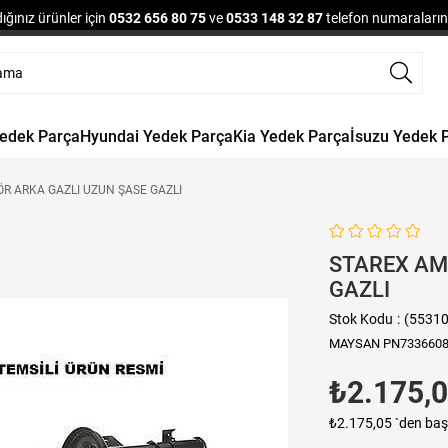
ğınız ürünler için
0532 656 80 75
ve
0533 148 32 87
telefon numaralarınd
Yedek Parça
Hyundai Yedek Parça
Kia Yedek Parça
İsuzu Yedek 
R ARKA GAZLI UZUN ŞASE GAZLI
STAREX AM
GAZLI
Stok Kodu
(5531
MAYSAN PN733660
₺2.175,
₺2.175,05
`den baş