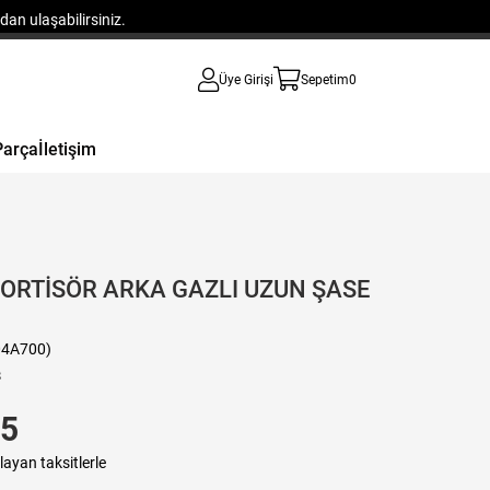
an ulaşabilirsiniz.
Üye Girişi
Sepetim
0
Parça
İletişim
ORTİSÖR ARKA GAZLI UZUN ŞASE
04A700)
8
05
layan taksitlerle