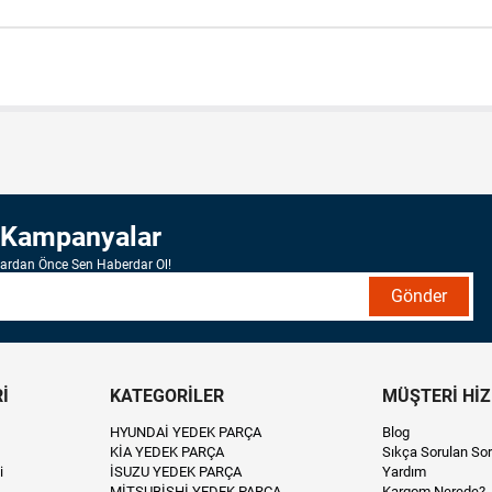
 Kampanyalar
lardan Önce Sen Haberdar Ol!
Gönder
İ
KATEGORİLER
MÜŞTERİ Hİ
HYUNDAİ YEDEK PARÇA
Blog
KİA YEDEK PARÇA
Sıkça Sorulan Sor
i
İSUZU YEDEK PARÇA
Yardım
MİTSUBİSHİ YEDEK PARÇA
Kargom Nerede?