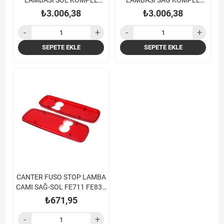
LAMBASI SOL KOMPLE
LAMBASI SAĞ KOMPLE
FE711 FE839 FE859 (
FE711 FE839 FE859 (
₺3.006,38
₺3.006,38
KABLOLU )
KABLOLU )
SEPETE EKLE
SEPETE EKLE
CANTER FUSO STOP LAMBA
CAMI SAĞ-SOL FE711 FE839
FE859
₺671,95