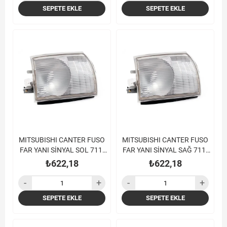
SEPETE EKLE
SEPETE EKLE
MITSUBISHI CANTER FUSO
MITSUBISHI CANTER FUSO
FAR YANI SİNYAL SOL 711-
FAR YANI SİNYAL SAĞ 711-
839-859 06-
839-859 06-
₺622,18
₺622,18
SEPETE EKLE
SEPETE EKLE