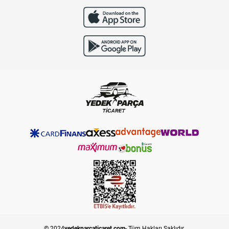
© 2024
yedekparcaticaret.com
- Tüm Hakları Saklıdır.