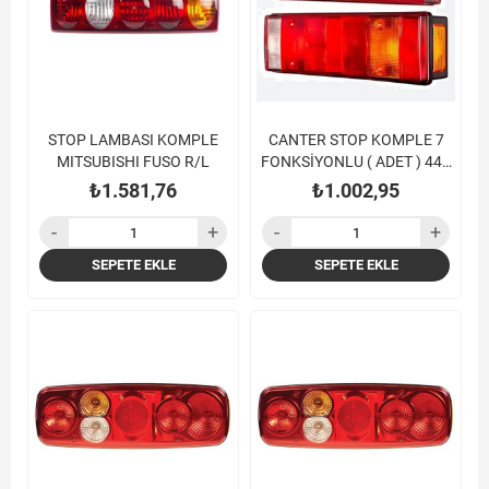
STOP LAMBASI KOMPLE
CANTER STOP KOMPLE 7
MITSUBISHI FUSO R/L
FONKSİYONLU ( ADET ) 449
659
₺1.581,76
₺1.002,95
SEPETE EKLE
SEPETE EKLE