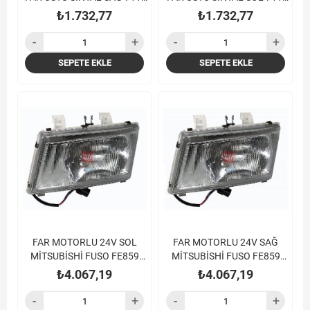
839-859 06-
839-859 06-
₺1.732,77
₺1.732,77
SEPETE EKLE
SEPETE EKLE
FAR MOTORLU 24V SOL
FAR MOTORLU 24V SAĞ
MİTSUBİSHİ FUSO FE859
MİTSUBİSHİ FUSO FE859
FE839 FE711 (CAMLI TİP)
FE839 FE711 (CAMLI TİP)
₺4.067,19
₺4.067,19