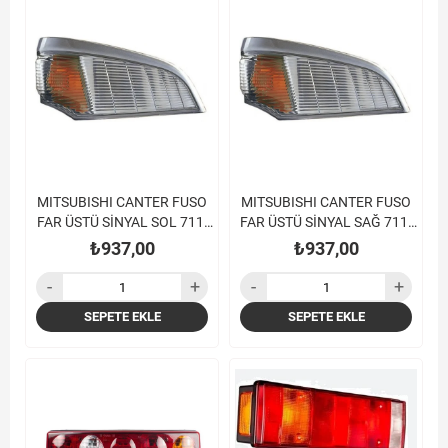
MITSUBISHI CANTER FUSO
MITSUBISHI CANTER FUSO
FAR ÜSTÜ SİNYAL SOL 711-
FAR ÜSTÜ SİNYAL SAĞ 711-
839-859 06-
839-859 06-
₺937,00
₺937,00
SEPETE EKLE
SEPETE EKLE