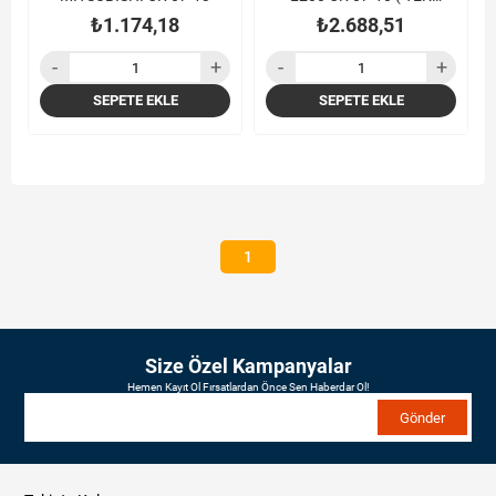
PİSTONLUK )
₺1.174,18
₺2.688,51
SEPETE EKLE
SEPETE EKLE
1
Size Özel Kampanyalar
Hemen Kayıt Ol Fırsatlardan Önce Sen Haberdar Ol!
Gönder