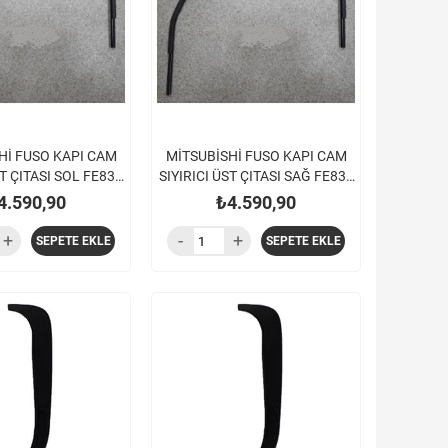
Hİ FUSO KAPI CAM
MİTSUBİSHİ FUSO KAPI CAM
ST ÇITASI SOL FE839
SIYIRICI ÜST ÇITASI SAĞ FE839
 EURO5 TFB75
FE859 EURO5 TFB75
4.590,90
₺4.590,90
SEPETE EKLE
SEPETE EKLE