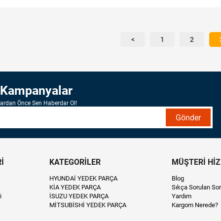
<
1
2
 Kampanyalar
lardan Önce Sen Haberdar Ol!
Gönder
İ
KATEGORİLER
MÜŞTERİ Hİ
HYUNDAİ YEDEK PARÇA
Blog
KİA YEDEK PARÇA
Sıkça Sorulan Sor
i
İSUZU YEDEK PARÇA
Yardım
MİTSUBİSHİ YEDEK PARÇA
Kargom Nerede?