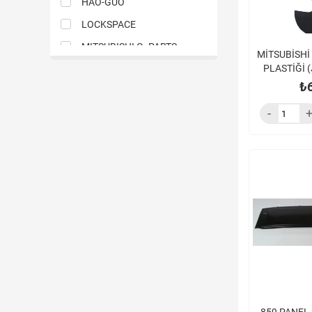
HAO-GUO
LOCKSPACE
MITSUBISHI G. PARTS
MİTSUBİSHİ
PLASTİĞİ (
NZN
FE859 FE8
₺
SERVET
TAIWAN
TEMSA
THAILAND