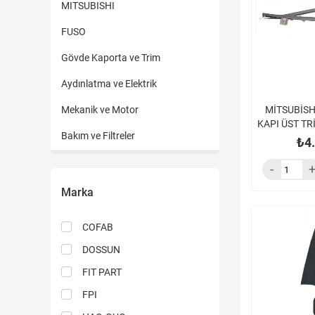
MITSUBISHI
FUSO
Gövde Kaporta ve Trim
Aydınlatma ve Elektrik
Mekanik ve Motor
MİTSUBİSH
KAPI ÜST TR
Bakım ve Filtreler
SOL FE839 F
₺4
Süspansiyon
Şanzıman ve Debriyaj
Marka
Fren Sistemler
COFAB
Soğutma Sistemleri
DOSSUN
Hortumlar
FIT PART
FPI