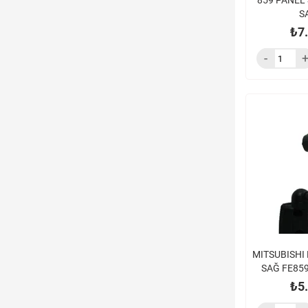
859 PANEL
S
₺7
MITSUBISHI
SAĞ FE859
UZ
₺5