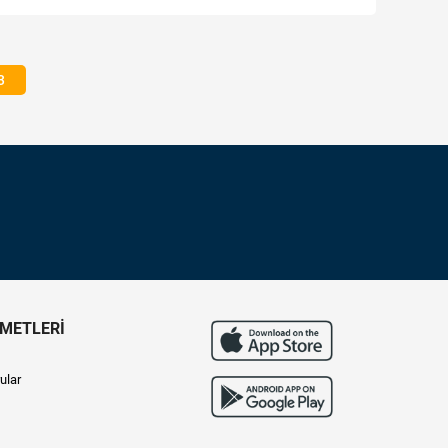
3
ZMETLERİ
ular