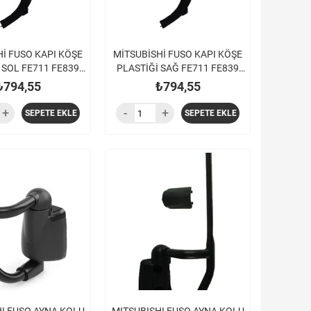
İ FUSO KAPI KÖŞE
MİTSUBİSHİ FUSO KAPI KÖŞE
 SOL FE711 FE839
PLASTİĞİ SAĞ FE711 FE839
 EURO5 TFB75
FE859 EURO5 TFB75
₺794,55
₺794,55
SEPETE EKLE
SEPETE EKLE