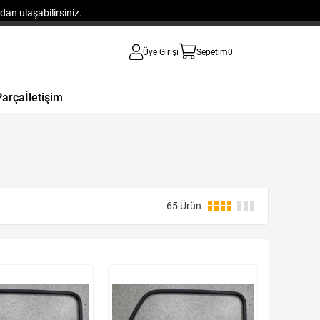
an ulaşabilirsiniz.
Üye Girişi
Sepetim
0
Parça
İletişim
65 Ürün