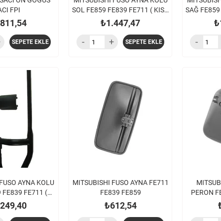
 SACI ÖN GÖĞÜS
MITSUBISHI FUSO AYNA KOLU
MITSUBISH
ACI FPI
SOL FE859 FE839 FE711 ( KISA
SAĞ FE859 
TİP )
.811,54
₺1.447,47
₺
SEPETE EKLE
SEPETE EKLE
 FUSO AYNA KOLU
MITSUBISHI FUSO AYNA FE711
MITSUB
 FE839 FE711 (
FE839 FE859
PERON FE
UN TİP )
.249,40
₺612,54