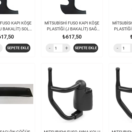
 FUSO KAPI KÖŞE
MİTSUBİSHİ FUSO KAPI KÖŞE
MİTSUBİSH
J BAKALİT) SOL
PLASTİĞİ (J BAKALİT) SAĞ
PLASTİĞİ
39 TFB75 EURO5
FE859 FE839 TFB75 EURO5
FE859
617,50
₺617,50
SEPETE EKLE
SEPETE EKLE