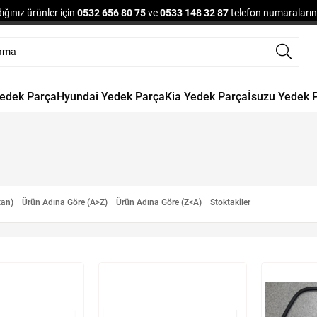
ğınız ürünler için
0532 656 80 75
ve
0533 148 32 87
telefon numaralarınd
Yedek Parça
Hyundai Yedek Parça
Kia Yedek Parça
İsuzu Yedek 
tan)
Ürün Adına Göre (A>Z)
Ürün Adına Göre (Z<A)
Stoktakiler