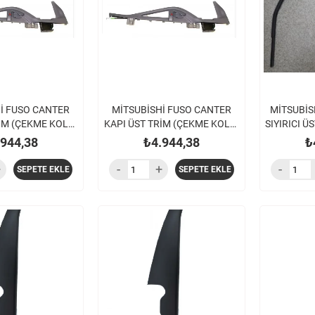
İ FUSO CANTER
MİTSUBİSHİ FUSO CANTER
MİTSUBİS
İM (ÇEKME KOLU)
KAPI ÜST TRİM (ÇEKME KOLU)
SIYIRICI Ü
E859 EURO5 TFB7
SAĞ FE839 FE859 EURO5 TFB7
FE859
.944,38
₺4.944,38
₺
SEPETE EKLE
SEPETE EKLE