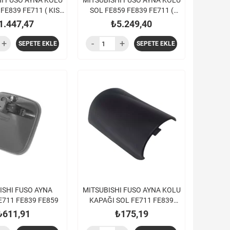
I FUSO AYNA KOLU
MITSUBISHI FUSO AYNA KOLU
FE839 FE711 ( KISA
SOL FE859 FE839 FE711 (
TİP )
UZUN TİP )
1.447,47
₺5.249,40
SEPETE EKLE
SEPETE EKLE
ISHI FUSO AYNA
MITSUBISHI FUSO AYNA KOLU
711 FE839 FE859
KAPAĞI SOL FE711 FE839
FE859 ( KISA KAPAK )
₺611,91
₺175,19